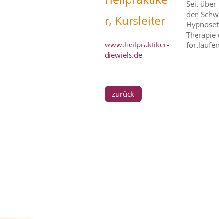
Seit über
den Schwe
r, Kursleiter
Hypnoseth
Therapie 
www.heilpraktiker-
fortlaufe
diewiels.de
zurück