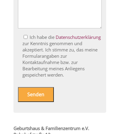
B
Ich habe die
Datenschutzerklärung
i
zur Kenntnis genommen und
t
akzeptiert. Ich stimme zu, das meine
t
Formularangaben zur
e
Kontaktaufnahme bzw. zur
l
Bearbeitung meines Anliegens
a
gespeichert werden.
s
s
e
d
i
e
s
e
Geburtshaus & Familienzentrum e.V.
s