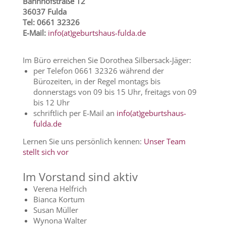
Bahnhofstraße 12
F
36037 Fulda
e
Tel: 0661 32326
l
E-Mail:
info(at)geburtshaus-fulda.de
d
l
e
Im Büro erreichen Sie Dorothea Silbersack-Jäger:
e
per Telefon 0661 32326 während der
r
Bürozeiten, in der Regel montags bis
.
donnerstags von 09 bis 15 Uhr, freitags von 09
bis 12 Uhr
schriftlich per E-Mail an
info(at)geburtshaus-
fulda.de
Lernen Sie uns persönlich kennen:
Unser Team
stellt sich vor
Im Vorstand sind aktiv
Verena Helfrich
Bianca Kortum
Susan Müller
Wynona Walter