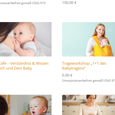
150,00
€
80,00 €
zsteuerbefreit gemäß UStG §19
bis
120,00 €
-Café – Verständnis & Wissen
Trageworkshop „1×1 des
Dich und Dein Baby
Babytragens“
0,00
€
Umsatzsteuerbefreit gemäß UStG §