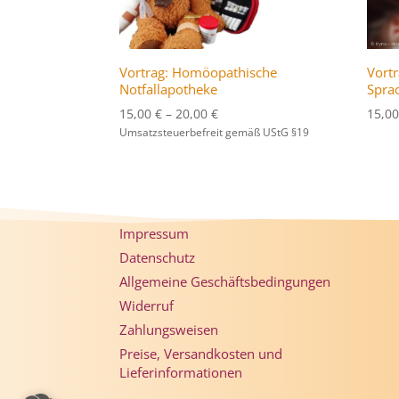
Vortrag: Homöopathische
Vortr
Notfallapotheke
Spra
Preisspanne:
15,00
€
–
20,00
€
15,0
15,00 €
Umsatzsteuerbefreit gemäß UStG §19
bis
20,00 €
Impressum
Datenschutz
Allgemeine Geschäftsbedingungen
Widerruf
Zahlungsweisen
Preise, Versandkosten und
Lieferinformationen