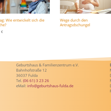
ag: Wie entwickelt sich die
Wege durch den
che?
Antragsdschungel
0
€
Geburtshaus & Familienzentrum e.V.
Bahnhofstraße 12
36037 Fulda
Tel.
(06 61) 3 23 26
eMail:
info@geburtshaus-fulda.de