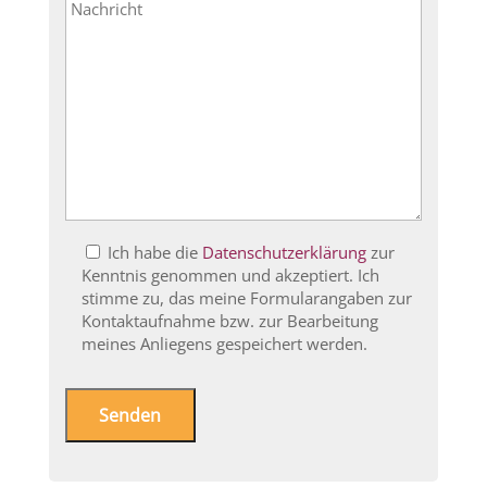
B
Ich habe die
Datenschutzerklärung
zur
i
Kenntnis genommen und akzeptiert. Ich
t
stimme zu, das meine Formularangaben zur
t
Kontakt­aufnahme bzw. zur Bear­beitung
e
meines Anliegens gespeichert werden.
l
a
s
s
e
d