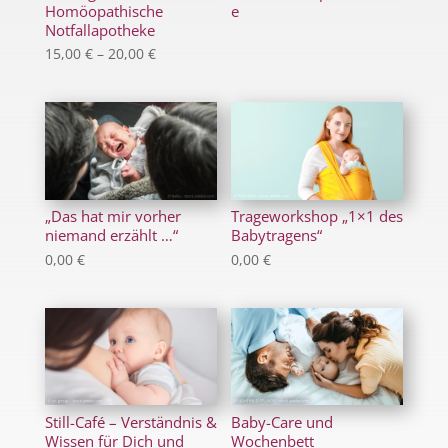
Homöopathische
e
Notfallapotheke
Preisspanne:
15,00
€
–
20,00
€
15,00 €
bis
20,00 €
„Das hat mir vorher
Trageworkshop „1×1 des
niemand erzählt …“
Babytragens“
0,00
€
0,00
€
Still-Café – Verständnis &
Baby-Care und
Wissen für Dich und
Wochenbett