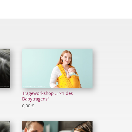
Trageworkshop „1×1 des
Babytragens“
0,00
€