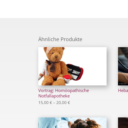
Ähnliche Produkte
Vortrag: Homöopathische
Heb
Notfallapotheke
Preisspanne:
15,00
€
–
20,00
€
15,00 €
bis
20,00 €