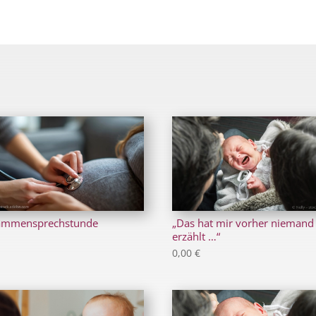
ammensprechstunde
„Das hat mir vorher niemand
erzählt …“
0,00
€