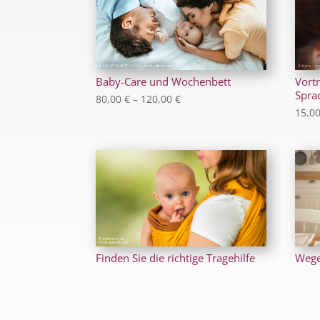
Baby-Care und Wochenbett
Vortr
Spra
Preisspanne:
80,00
€
–
120,00
€
80,00 €
15,0
bis
120,00 €
Finden Sie die richtige Tragehilfe
Wege