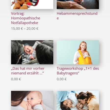
Vortrag:
Hebammensprechstund
Homöopathische
e
Notfallapotheke
Preisspanne:
15,00
€
–
20,00
€
15,00 €
bis
20,00 €
„Das hat mir vorher
Trageworkshop „1×1 des
niemand erzählt …“
Babytragens“
0,00
€
0,00
€