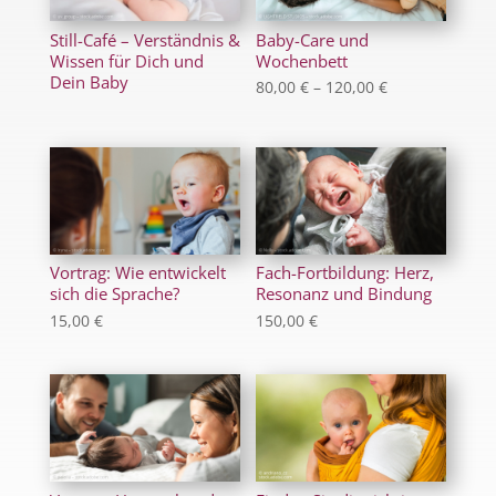
Still-Café – Verständnis &
Baby-Care und
Wissen für Dich und
Wochenbett
Dein Baby
Preisspanne:
80,00
€
–
120,00
€
80,00 €
bis
120,00 €
Vortrag: Wie entwickelt
Fach-Fortbildung: Herz,
sich die Sprache?
Resonanz und Bindung
15,00
€
150,00
€